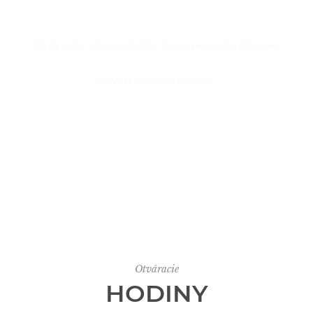
Skvelé jedlo, výborná obsluha, krásne prostredie, ďakujeme.
NÁVŠTEVNÍCI ZO SKALICE
Otváracie
HODINY