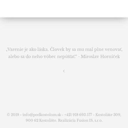
„Varenie je ako láska. Človek by sa mu mal plne venovať,
alebo sa do neho vôbec nepúšťať.“ - Miroslav Horníček
© 2019 -
info@podkostolom.sk
-
+421 918 693 577
- Kostolište 309,
900 62 Kostolište. Realizácia
Fusion IS, s.r.o.